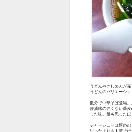
西区の住宅街にある日
のだろう。
当然、味の方もアップ
炒飯。味もお店の雰囲
が、足の向く機会は増
うどんやきしめんが売
う
どんのバリエーショ
●カツ丼650円。
数分で中華そば登場。
醤油味の強くない蕎麦
した味。麺も思ったほ
チャーシューは硬めの
思ったよりも中華そば