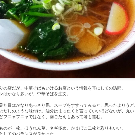
式中華。価格帯が昭和。ラーメンと炒飯のセットが600円？ 値付けに
デートとは無縁のようで、ラーメンは昔ながらのかん水香るニュルダル
気も自分にとっては好きな部類だが、提供が遅めなので利用するタイミ
えそう。
りの店だが、中華そばもいけるお店という情報を耳にしての訪問。
ンはかなり多いが、中華そばを注文。
見た目はかなりあっさり系。スープをすすってみると、思ったよりうど
のだしのような味付け。
油分はまったくと言っていいほどないが、丸い
どフニャフニャではなく、歯ごたえもあって箸も進む。
ものが一枚、ほうれん草、ネギ多め、かまぼこ二枚と彩りもいい。
としてのバランスが良かった。