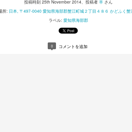
投稿時刻
25th November 2014
、投稿者
羊
さん
場所:
日本, 〒497-0040 愛知県海部郡蟹江町城２丁目４８６ かどふく蟹
ラベル:
愛知県海部郡
0
コメントを追加
知県西春日井郡豊山町へ。
しているので、祝日に早く会社につく日に行くのだが、日曜と祝日は朝
られてしまう。前回も同じケースであきらめ、間が空いてそのルールを
し、お昼に再チャレンジ。朝来た時に駐車場の場所を確認できたのでそ
どて丼を頼もうかと思ったが、財布には千円札と万札のみ。仕方なく担