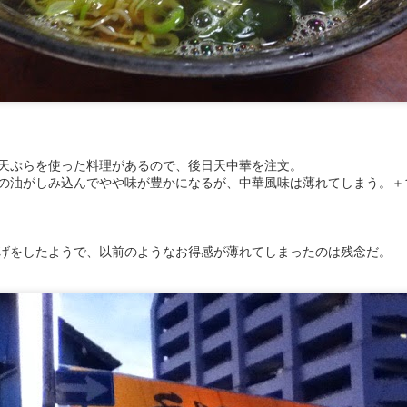
てみたが、濃いめの出汁に半熟の溶き玉子が絡み、カツは薄めながらも
ある足付けが印象的。
天ぷらを使った料理があるので、後日天中華を注文。
の油がしみ込んでやや味が豊かになるが、中華風味は薄れてしまう。＋1
投稿時刻
18th February 2025
、投稿者
羊
さん
ラベル:
愛知県名古屋市西区
げをしたようで、以前のようなお得感が薄れてしまったのは残念だ。
0
コメントを追加