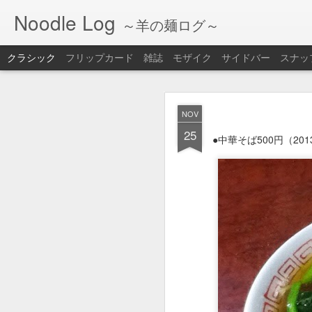
Noodle Log
～羊の麺ログ～
クラシック
フリップカード
雑誌
モザイク
サイドバー
スナッ
FEB
NOV
18
25
●ラーメン＋チャーハン
●中華そば500円（20