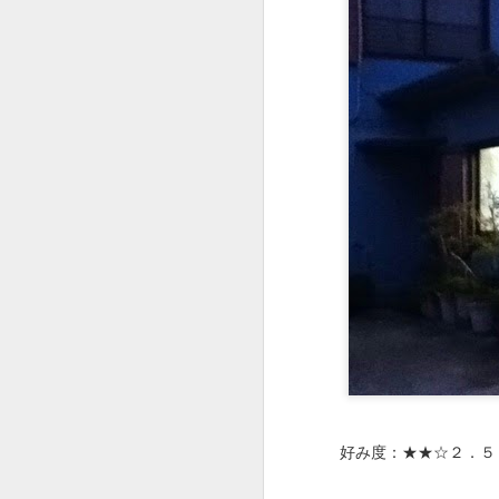
JAN
16
●担々麺850円。
好み度：★★☆２．５