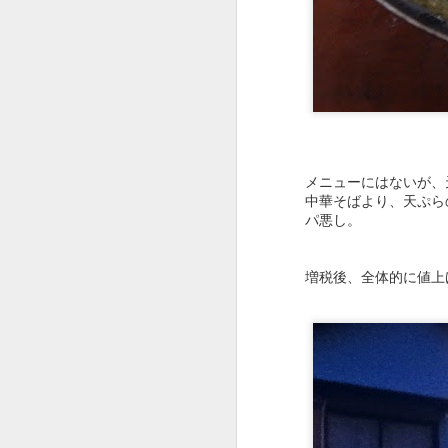
後日、カツ丼もためし
思ったよりもパンチの
メニューにはないが、
中華そばより、天ぷら
パ悪し。
増税後、全体的に値上