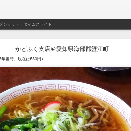
プショット
タイムスライド
名西飯店＠愛知県名古屋市西区
かどふく支店＠愛知県海部郡蟹江町
600円。
13年当時。現在は530円）