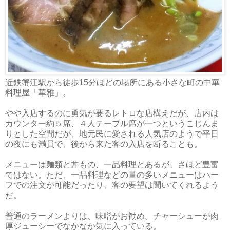
近鉄蟹江駅から徒歩15分ほどの場所にある小さな町の中華
料理屋「華雅」。
やや入店するのに勇気が要るレトロな店構えだが、店内は
カウンター約５席、４人テーブル席が一つというこじんま
りとした空間だが、地元民に愛される人気店のようで平日
の夜にも満員で、後から来た客の入店を断ることも。
メニューは麺類と丼もの、一品料理とあるが、さほど豊富
ではない。ただ、一品料理などの量の多いメニューはハー
フでの注文が可能だったり、客の要望は聞いてくれるよう
だ。
普通のラーメンよりは、味噌がお勧め。チャーシューが肉
厚ジューシーでなかなか気に入っている。