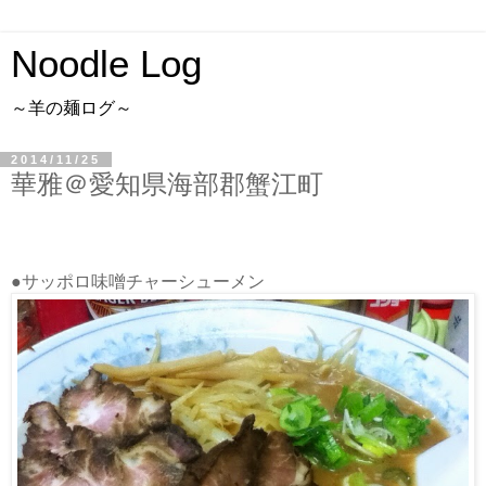
Noodle Log
～羊の麺ログ～
2014/11/25
華雅＠愛知県海部郡蟹江町
●サッポロ味噌チャーシューメン