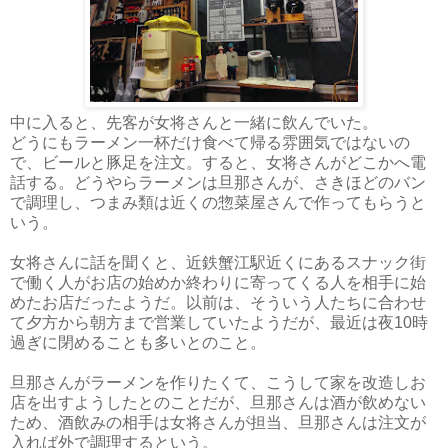
中に入ると、先客が女将さんと一緒に飲んでいた。
どうにもラーメン一杯だけ食べて帰る雰囲気ではないの
で、ビールと豚足を注文。すると、女将さんがどこかへ電
話する。どうやらラーメンは旦那さんが、さきほどのバン
で調理し、つまみ類は近くの惣菜屋さんで作ってもらうと
いう。
女将さんに話を聞くと、近鉄蟹江駅近くにあるスナック街
で働く人がお店の始めか終わりに寄ってくる人を相手に始
めたお店だったようだ。以前は、そういう人たちに合わせ
て夕方から朝方まで営業していたようだが、最近は夜10時
過ぎに閉めることも多いとのこと。
旦那さんがラーメンを作りたくて、こうして家を改造しお
店を出すようしたとのことだが、旦那さんは酒が飲めない
ため、酒飲みの相手は女将さんが担当、旦那さんは注文が
入れば外で調理するという。