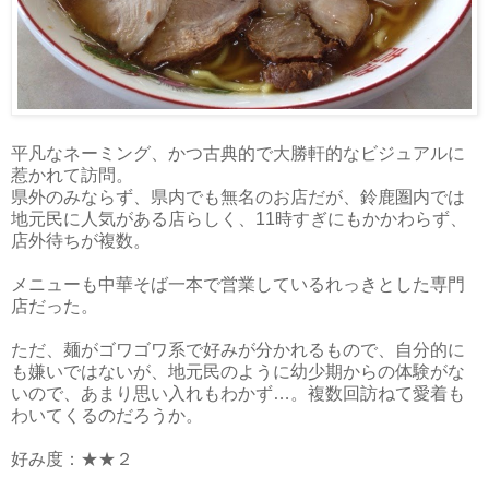
平凡なネーミング、かつ古典的で大勝軒的なビジュアルに
惹かれて訪問。
県外のみならず、県内でも無名のお店だが、鈴鹿圏内では
地元民に人気がある店らしく、11時すぎにもかかわらず、
店外待ちが複数。
メニューも中華そば一本で営業しているれっきとした専門
店だった。
ただ、麺がゴワゴワ系で好みが分かれるもので、自分的に
も嫌いではないが、地元民のように幼少期からの体験がな
いので、あまり思い入れもわかず…。複数回訪ねて愛着も
わいてくるのだろうか。
好み度：★★２