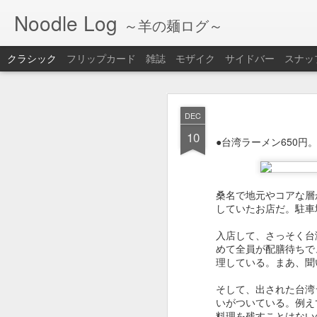
Noodle Log
～羊の麺ログ～
クラシック
フリップカード
雑誌
モザイク
サイドバー
スナッ
FEB
DEC
18
10
●ラーメン＋チャーハン
●台湾ラーメン650円
桑名で地元やコアな層
していたお店だ。駐車
入店して、さっそく台
めて全員が配膳待ちで
理している。まあ、聞
そして、出された台湾
いがついている。例え
料理を残すことはない