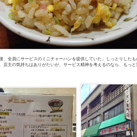
ある足付けが印象的。
後、全員にサービスのミニチャーハンを提供していた。しっとりしたも
。店主の気持ちはありがたいが、サービス精神を考えるのなら、もっと
投稿時刻
18th February 2025
、投稿者
羊
さん
ラベル:
愛知県名古屋市西区
0
コメントを追加