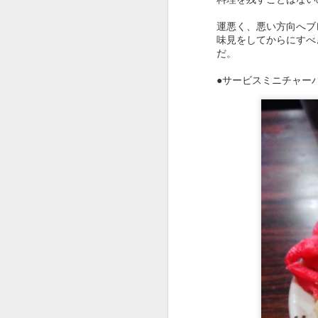
運悪く、悪い方向へブ
味見をしてからにすべ
だ。
●サービスミニチャー
西区の住宅街にある日
のだろう。
当然、味の方もアップ
炒飯。味もお店の雰囲
が、足の向く機会は増
●カツ丼650円。
後日、カツ丼もためし