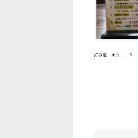
JAN
16
●担々麺850円。
好み度：★☆１．５