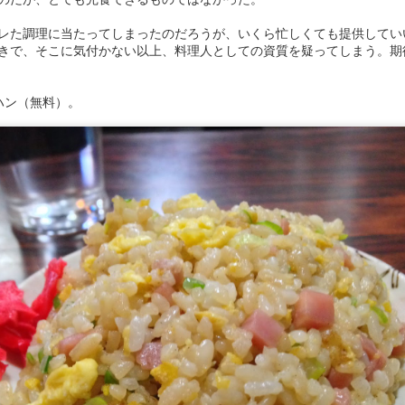
レた調理に当たってしまったのだろうが、いくら忙しくても提供してい
きで、そこに気付かない以上、料理人としての資質を疑ってしまう。期
ハン（無料）。
式中華。価格帯が昭和。ラーメンと炒飯のセットが600円？ 値付けに
デートとは無縁のようで、ラーメンは昔ながらのかん水香るニュルダル
気も自分にとっては好きな部類だが、提供が遅めなので利用するタイミ
えそう。
てみたが、濃いめの出汁に半熟の溶き玉子が絡み、カツは薄めながらも