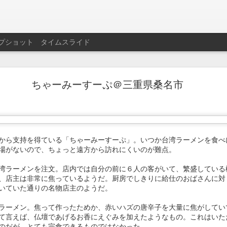
プショット
タイムスライド
名西飯店＠愛知県名古屋市西区
ちゃーみーすーぷ＠三重県桑名市
600円。
。
から支持を得ている「ちゃーみーすーぷ」。いつか台湾ラーメンを食べ
場がないので、ちょっと遠方から訪れにくいのが難点。
湾ラーメンを注文。店内では自分の前に６人の客がいて、繁盛している
、店主は非常に焦っているようだ。厨房でしきりに給仕のおばさんに対
いていた通りの名物店主のようだ。
ラーメン。焦って作ったためか、赤いハズの唐辛子を大量に焦がしてい
て言えば、仏壇であげるお香にえぐみを加えたようなもの。これはいた
のだが、とても完食できるものではなかった。