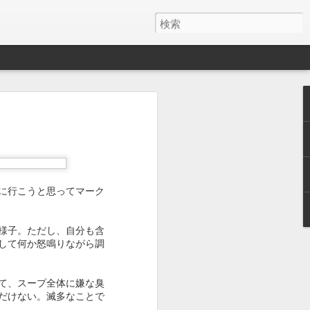
に行こうと思ってマーク
様子。ただし、自分も含
して何か怒鳴りながら調
て、スープ全体に嫌な臭
だけない。滅多なことで