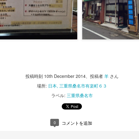
ふじ田＠愛知県西春日井郡豊山町
投稿時刻
10th December 2014
、投稿者
羊
さん
場所:
日本, 三重県桑名市有楽町６３
ラベル:
三重県桑名市
0
コメントを追加