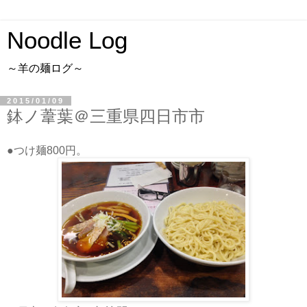
Noodle Log
～羊の麺ログ～
2015/01/09
鉢ノ葦葉＠三重県四日市市
●つけ麺800円。