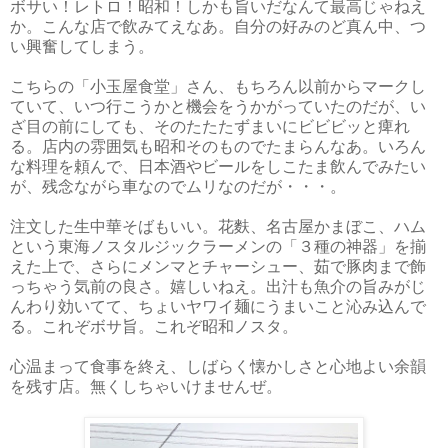
ボサい！レトロ！昭和！しかも旨いだなんて最高じゃねえ
か。こんな店で飲みてえなあ。自分の好みのど真ん中、つ
い興奮してしまう。
こちらの「小玉屋食堂」さん、もちろん以前からマークし
ていて、いつ行こうかと機会をうかがっていたのだが、い
ざ目の前にしても、そのたたたずまいにビビビッと痺れ
る。店内の雰囲気も昭和そのものでたまらんなあ。いろん
な料理を頼んで、日本酒やビールをしこたま飲んでみたい
が、残念ながら車なのでムリなのだが・・・。
注文した生中華そばもいい。花麩、名古屋かまぼこ、ハム
という東海ノスタルジックラーメンの「３種の神器」を揃
えた上で、さらにメンマとチャーシュー、茹で豚肉まで飾
っちゃう気前の良さ。嬉しいねえ。出汁も魚介の旨みがじ
んわり効いてて、ちょいヤワイ麺にうまいこと沁み込んで
る。これぞボサ旨。これぞ昭和ノスタ。
心温まって食事を終え、しばらく懐かしさと心地よい余韻
を残す店。無くしちゃいけませんぜ。