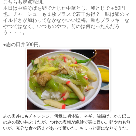
こちらも定点観測。
本日は中華そばを卵でとじた中華とじ。卵とじで＋50円
也。チャーシューも１枚プラスで若干お得？ 味は卵のマ
イルドさが加わってなかなかいい塩梅。麺もプラッキーな
やつではなく、いつものやつ。前のは何だったんだろ
う・・・。
●志の田丼500円。
志の田丼にもチャレンジ。何気に初体験。ネギ、油揚げ、かまぼこ
のみの潔い丼ぶりだが、つゆの塩梅が絶妙で実に旨い。卵や肉も無
いが、充分な食べ応えがあって驚いた。ちょっと癖になりそうだ。