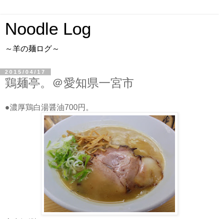
Noodle Log
～羊の麺ログ～
2015/04/17
鶏麺亭。＠愛知県一宮市
●濃厚鶏白湯醤油700円。