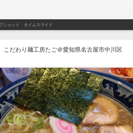
プショット
タイムスライド
名西飯店＠愛知県名古屋市西区
こだわり麺工房たご＠愛知県名古屋市中川区
600円。