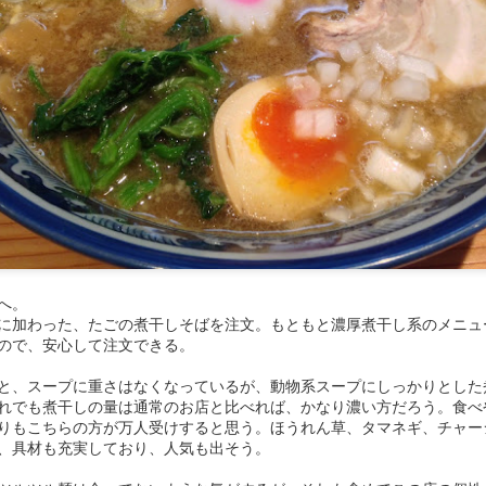
式中華。価格帯が昭和。ラーメンと炒飯のセットが600円？ 値付けに
デートとは無縁のようで、ラーメンは昔ながらのかん水香るニュルダル
気も自分にとっては好きな部類だが、提供が遅めなので利用するタイミ
えそう。
へ。
に加わった、たごの煮干しそばを注文。もともと濃厚煮干し系のメニュ
ので、安心して注文できる。
と、スープに重さはなくなっているが、動物系スープにしっかりとした
れでも煮干しの量は通常のお店と比べれば、かなり濃い方だろう。食べ
りもこちらの方が万人受けすると思う。ほうれん草、タマネギ、チャー
、具材も充実しており、人気も出そう。