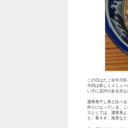
西区の住宅街にある日
のだろう。
当然、味の方もアップ
炒飯。味もお店の雰囲
が、足の向く機会は増
この日はたご＠中川区
今回は新しくメニュー
い方に定評のある店な
●カツ丼650円。
濃厚煮干し系と比べる
作りになっている。こ
スとしては、濃厚系よ
と、青ネギ、海苔など