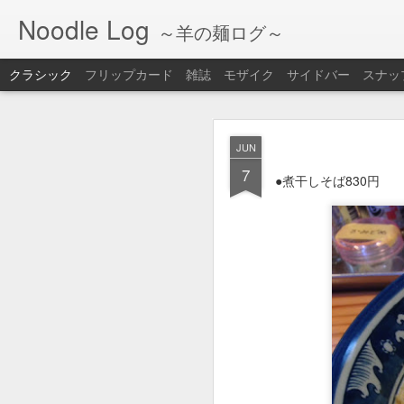
Noodle Log
～羊の麺ログ～
クラシック
フリップカード
雑誌
モザイク
サイドバー
スナッ
FEB
JUN
18
7
●ラーメン＋チャーハン
●煮干しそば830円