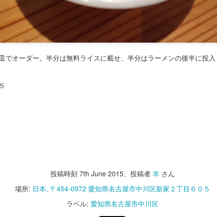
てみたが、濃いめの出汁に半熟の溶き玉子が絡み、カツは薄めながらも
ある足付けが印象的。
皿でオーダー。半分は無料ライスに載せ、半分はラーメンの後半に投入
５
投稿時刻
18th February 2025
、投稿者
羊
さん
ラベル:
愛知県名古屋市西区
0
コメントを追加
投稿時刻
7th June 2015
、投稿者
羊
さん
場所:
日本, 〒454-0972 愛知県名古屋市中川区新家２丁目６０５
ラベル:
愛知県名古屋市中川区