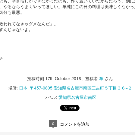
のも、辛さ増しができなかったのも、作り置いていたからだろう。別に
、やるならうまくやってほしい。単純にこの日の料理は美味しくなかっ
気分も最悪。
救われてなきゃダメなんだ」。
すんじゃないよ。
チ
投稿時刻
17th October 2016
、投稿者
羊
さん
場所:
日本, 〒457-0805 愛知県名古屋市南区三吉町５丁目３６−２
ラベル:
愛知県名古屋市南区
0
コメントを追加