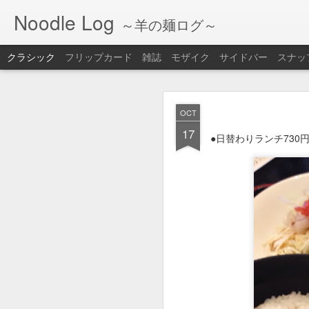
Noodle Log
～羊の麺ログ～
クラシック
フリップカード
雑誌
モザイク
サイドバー
スナッ
FEB
OCT
18
17
●ラーメン＋チャーハン
●日替わりランチ730