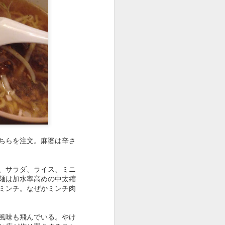
ビビるが値上げしてない
麺、やさしめの味つけの
ングを見ないといけない
ちらを注文。麻婆は辛さ
、サラダ、ライス、ミニ
麺は加水率高めの中太縮
ミンチ。なぜかミンチ肉
風味も飛んでいる。やけ