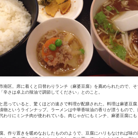
式中華。価格帯が昭和。ラーメンと炒飯のセットが600円？ 値付けに
デートとは無縁のようで、ラーメンは昔ながらのかん水香るニュルダル
気も自分にとっては好きな部類だが、提供が遅めなので利用するタイミ
えそう。
市南区。席に着くと日替わりランチ（麻婆豆腐）を薦められたので、そ
「辛さは卓上の辣油で調節してください」とのこと。
と思っていると、驚くほどの速さで料理が配膳された。料理は麻婆豆腐
漬物というラインナップ。ラーメンは中華香味油の香りが漂うもので、
代わりにミンチ肉が使われている。肉じゃがにもミンチ、麻婆豆腐にも
腐。作り置きを暖めなおしたもののようで、豆腐にハリもなければ味の