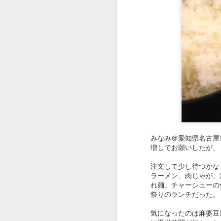
西区の住宅街にある日
のだろう。
当然、味の方もアップ
炒飯。味もお店の雰囲
が、足の向く機会は増
みなみ＠愛知県名古屋
増しでお願いしたが、
注文して少し待つかな
●カツ丼650円。
ラーメン、肉じゃが、
れ麺。チャーシューの
祭りのランチだった。
気になったのは麻婆豆