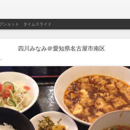
プショット
タイムスライド
名西飯店＠愛知県名古屋市西区
四川みなみ＠愛知県名古屋市南区
600円。
円。