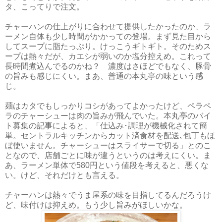
タ、こってりで注文。
チャーハンの仕上がりに合わせて提供したかったのか、ラ
ーメン自体も少し時間がかかっての登場。まず見た目から
してスープに脂たっぷり。けっこうギトギト。そのためス
ープは熱々だが、カエシが弱いのか塩分控えめ。これって
長時間煮込んでるのかね？ 濃度はさほどでもなく、豚骨
の旨みも感じにくい。まあ、普通の本丸亭の味という感
じ。
麺はカタでもしっかりコシがあってよかったけど、ペラペ
ラのチャーシューは肉の旨みが飛んでいた。本丸亭のバイ
ト募集の記事によると、「仕込み･調理が機械化されて簡
単。セントラルキッチンからカット済食材を配送､包丁もほ
ぼ使いません。チャーシューはスライサーで切る」とのこ
となので、店舗ごとに味が違うというのは考えにくい。ま
あ、ラーメン単体で580円という値段を考えると、悪くな
い。けど、それだけとも言える。
チャーハンは熱々でうま屋系の味を目指してるんだろうけ
ど、味付けは抑えめ。もう少し旨みがほしいかな。