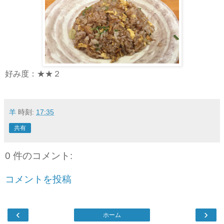
好み度：★★２
羊
時刻:
17:35
共有
0 件のコメント:
コメントを投稿
‹
›
ホーム