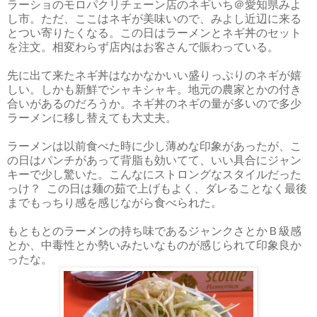
ラーショのモロパクリチェーン店のネギいち＠愛知県みよ
し市。ただ、ここはネギが美味いので、みよし近辺に来る
とつい寄りたくなる。この日はラーメンとネギ丼のセット
を注文。相変わらず店内はお客さんで賑わっている。
先に出て来たネギ丼はなかなかいい盛りっぷりのネギが嬉
しい。しかも新鮮でシャキシャキ。地元の農家とかの付き
合いがあるのだろうか。ネギ丼のネギの量が多いので多少
ラーメンに移し替えても大丈夫。
ラーメンは以前食べた時に少し薄めな印象があったが、こ
の日はパンチがあって背脂も効いてて、いい具合にジャン
キーで少し驚いた。こんなにストロングなスタイルだった
っけ？ この日は麺の茹で上げもよく、ダレることなく最後
までもっちり感を感じながら食べられた。
もともとのラーメンの持ち味であるジャンクさとかＢ級感
とか、中毒性とか勢いみたいなものが感じられて印象良か
ったな。