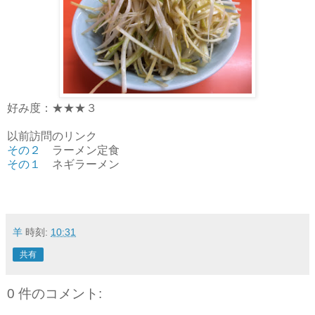
好み度：★★★３
以前訪問のリンク
その２
ラーメン定食
その１
ネギラーメン
羊
時刻:
10:31
共有
0 件のコメント: