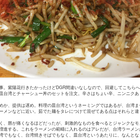
式中華。価格帯が昭和。ラーメンと炒飯のセットが600円？ 値付けに
デートとは無縁のようで、ラーメンは昔ながらのかん水香るニュルダル
気も自分にとっては好きな部類だが、提供が遅めなので利用するタイミ
えそう。
事。紫陽花行きたかったけどDGR間違いなしなので、回避してこちら
皿台湾とチャーシュー丼のセットを注文。辛さはちょい辛、ニンニクあ
めか、提供は遅め。料理の皿台湾というネーミングではあるが、台湾ま
ーメンなどに近い。茹でた麺をタレにつけて混ぜてある点はそれらと違
く、唇が痛くなるほどだったが、刺激的なものを食べるとジャンクなモ
増進する。これをラーメンの範疇に入れるのはアレだが、台湾ラーメン
湾でもなく、台湾焼きそばでもなく、皿台湾というあたりに、なんとな