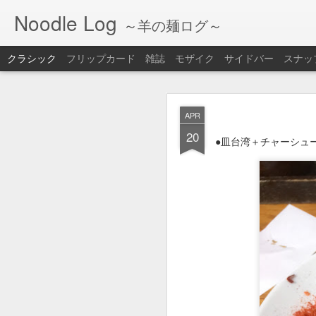
Noodle Log
～羊の麺ログ～
クラシック
フリップカード
雑誌
モザイク
サイドバー
スナッ
FEB
APR
18
20
●ラーメン＋チャーハン
●皿台湾＋チャーシュー