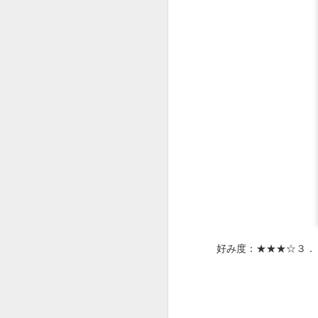
JAN
16
●担々麺850円。
好み度：★★★☆３．