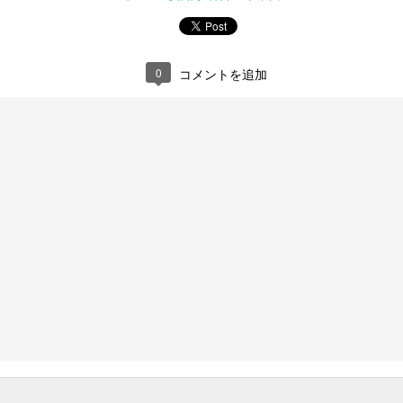
0
コメントを追加
知県西春日井郡豊山町へ。
しているので、祝日に早く会社につく日に行くのだが、日曜と祝日は朝
られてしまう。前回も同じケースであきらめ、間が空いてそのルールを
し、お昼に再チャレンジ。朝来た時に駐車場の場所を確認できたのでそ
どて丼を頼もうかと思ったが、財布には千円札と万札のみ。仕方なく担
か、店主の居酒屋の常連なのかわからないが、昼から酒を飲んでる人が
違って愛知県西尾張スタイルというか、トンチン館～万楽系列を意識し
ワカメ、ネギ、モヤシ、肉パートはチャーシューの切れ端。スープはゴ