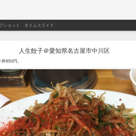
プショット
タイムスライド
名西飯店＠愛知県名古屋市西区
人生餃子＠愛知県名古屋市中川区
600円。
丼850円。