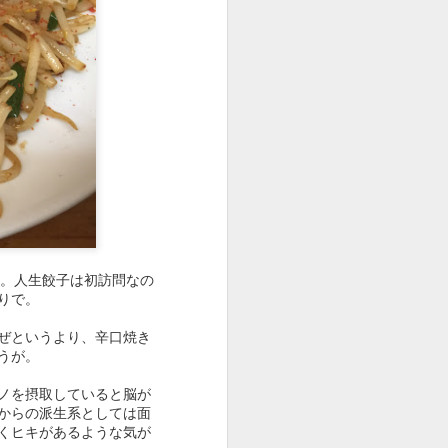
ビビるが値上げしてない
麺、やさしめの味つけの
ングを見ないといけない
へ。人生餃子は初訪問なの
りで。
ぜというより、辛口焼き
うが。
ノを摂取していると脳が
からの派生系としては面
くヒキがあるような気が