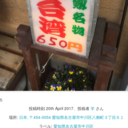
ふじ田＠愛知県西春日井郡豊山町
５
投稿時刻
20th April 2017
、投稿者
羊
さん
場所:
日本, 〒454-0054 愛知県名古屋市中川区八剱町３丁目６１
ラベル:
愛知県名古屋市中川区