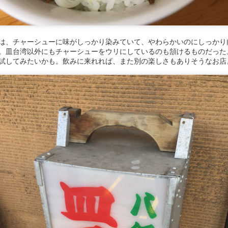
てみたが、濃いめの出汁に半熟の溶き玉子が絡み、カツは薄めながらも
ある足付けが印象的。
は、チャーシューに味がしっかり染みていて、やわらかいのにしっかり
。皿台湾以外にもチャーシューをウリにしているのも頷けるものだった
試してみたいかも。飲みに来れれば、また別の楽しさもありそうなお店
投稿時刻
18th February 2025
、投稿者
羊
さん
ラベル:
愛知県名古屋市西区
0
コメントを追加