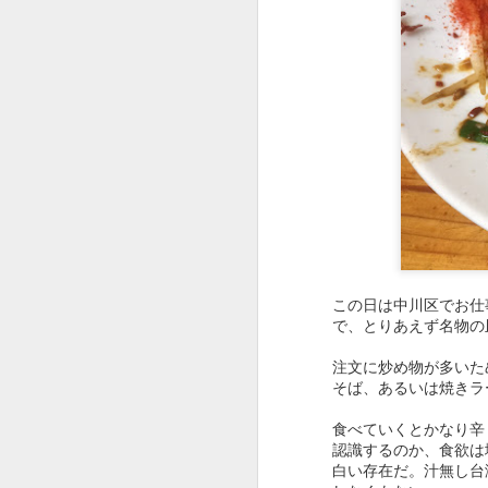
西区の住宅街にある日
のだろう。
当然、味の方もアップ
炒飯。味もお店の雰囲
が、足の向く機会は増
この日は中川区でお仕
で、とりあえず名物の
注文に炒め物が多いた
●カツ丼650円。
そば、あるいは焼きラ
食べていくとかなり辛
認識するのか、食欲は
白い存在だ。汁無し台