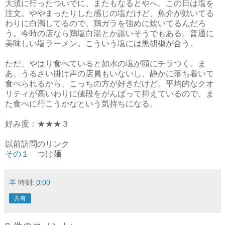
大須に行ったついでに、またもなるとやへ。この日は塩を
注文。ややまったりした感じの塩だけど、魚介が効いてる
わりに白濁してるので、鶏ガラを強めに炊いてるんだろ
う。今時の店なら鶏塩白湯とか謳いそうでもある。普通に
美味しい塩ラーメン。こういう塩には黒胡椒が合う。
ただ、やはり食べていると如水の塩が頭にチラつく。ま
あ、うるさい掛け声の店員もいないし、静かに落ち着いて
食べられるから、こっちの方が好きだけど。平均的なクオ
リティが高いわりに値段をがんばって抑えているので、ま
た食べに行こうかなという気持ちになる。
好み度：★★★３
以前訪問のリンク
その１
つけ麺
羊
時刻:
0:00
共有