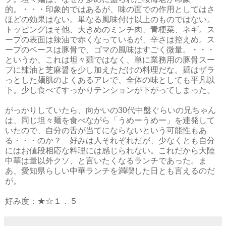
的。・・・印象的ではあるが、味の面での作用としてはさ
ほどの効果はない。単なる風味付け以上のものではない。
トッピングはそ他、大きめのミンチ肉、青梗菜、ネギ。ス
ープの表面は辣油で赤くなっているが、辛さは控えめ。ス
ープのベースは豚骨で、ゴマの風味はすごく微量。・・・
というか、これは坦々麺ではなく、単に業務用の豚骨スー
プに辣油と芝麻醤を少し加えただけの料理だな。麺はザラ
っとした麺肌のよくあるアレで、全体の味としても平凡以
下。少し食べてすっかりテンションが下がってしまった。
がっかりしていたら、向かいの30代中盤ぐらいの兄ちゃん
は、同じ坦々麺を食べながら「うめーうめー」を連発して
いたので、自分の舌が当てにならないという可能性もあ
る・・・のか？ 好みは人それぞれだが、少なくとも自分
にはお値段相応な料理には感じられない。これだから大陸
中華は量以外クソ、と言いたくなるランチであった。ま
あ、愛知県らしい中華ランチを満喫した日とも言えるのだ
が。
好み度：★☆１．５