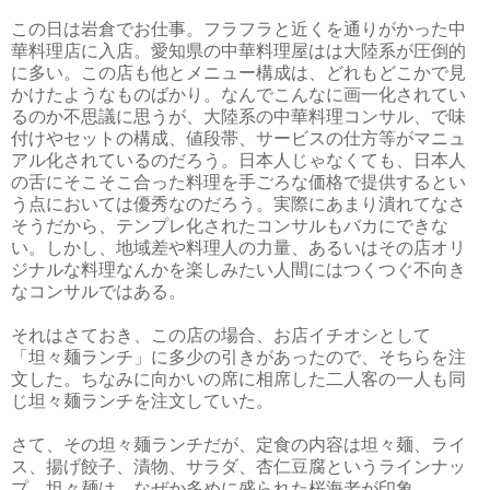
この日は岩倉でお仕事。フラフラと近くを通りがかった中
華料理店に入店。愛知県の中華料理屋はは大陸系が圧倒的
に多い。この店も他とメニュー構成は、どれもどこかで見
かけたようなものばかり。なんでこんなに画一化されてい
るのか不思議に思うが、大陸系の中華料理コンサル、で味
付けやセットの構成、値段帯、サービスの仕方等がマニュ
アル化されているのだろう。日本人じゃなくても、日本人
の舌にそこそこ合った料理を手ごろな価格で提供するとい
う点においては優秀なのだろう。実際にあまり潰れてなさ
そうだから、テンプレ化されたコンサルもバカにできな
い。しかし、地域差や料理人の力量、あるいはその店オリ
ジナルな料理なんかを楽しみたい人間にはつくつぐ不向き
なコンサルではある。
それはさておき、この店の場合、お店イチオシとして
「坦々麺ランチ」に多少の引きがあったので、そちらを注
文した。ちなみに向かいの席に相席した二人客の一人も同
じ坦々麺ランチを注文していた。
さて、その坦々麺ランチだが、定食の内容は坦々麺、ライ
ス、揚げ餃子、漬物、サラダ、杏仁豆腐というラインナッ
プ。坦々麺は、なぜか多めに盛られた桜海老が印象