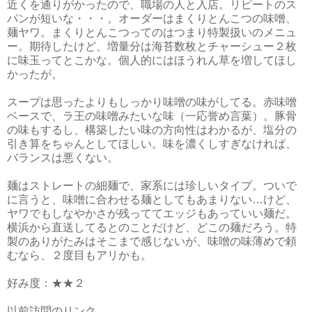
近くを通りがかったので、職場の人と入店。リピートのス
パンが短いな・・・。オーダーはまくりとんこつの味噌、
麺ヤワ。まくりとんこつってのはつまり特製扱いのメニュ
ー。期待したけど、増量分は海苔数枚とチャーシュー２枚
に味玉ってとこかな。個人的にはほうれん草を増してほし
かったが。
スープは思ったよりもしっかり味噌の味がしてる。赤味噌
ベースで、ラ王の味噌みたいな味（一応誉め言葉）。豚骨
の味もするし、構築したい味の方向性はわかるが、塩分の
引き算をちゃんとしてほしい。味を濃くしすぎなければ、
バランスは悪くない。
麺はストレートの細麺で、家系には珍しいタイプ。ついで
に言うと、味噌に合わせる麺としてもあまりない…けど、
ヤワでもしなやかさが残っててエッジもあっていい麺だ。
横浜から直送してるとのことだけど、どこの麺だろう。特
製のありがたみはそこまで感じないが、味噌の味薄めで頼
むなら、２度目もアリかも。
好み度：★★２
以前訪問のリンク