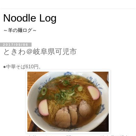
Noodle Log
～羊の麺ログ～
2017/05/06
ときわ＠岐阜県可児市
●中華そば610円。