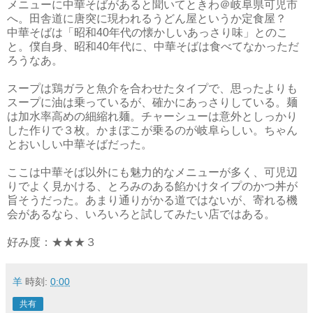
メニューに中華そばがあると聞いてときわ＠岐阜県可児市
へ。田舎道に唐突に現われるうどん屋というか定食屋？
中華そばは「昭和40年代の懐かしいあっさり味」とのこ
と。僕自身、昭和40年代に、中華そばは食べてなかっただ
ろうなあ。
スープは鶏ガラと魚介を合わせたタイプで、思ったよりも
スープに油は乗っているが、確かにあっさりしている。麺
は加水率高めの細縮れ麺。チャーシューは意外としっかり
した作りで３枚。かまぼこが乗るのが岐阜らしい。ちゃん
とおいしい中華そばだった。
ここは中華そば以外にも魅力的なメニューが多く、可児辺
りでよく見かける、とろみのある餡かけタイプのかつ丼が
旨そうだった。あまり通りがかる道ではないが、寄れる機
会があるなら、いろいろと試してみたい店ではある。
好み度：★★★３
羊
時刻:
0:00
共有