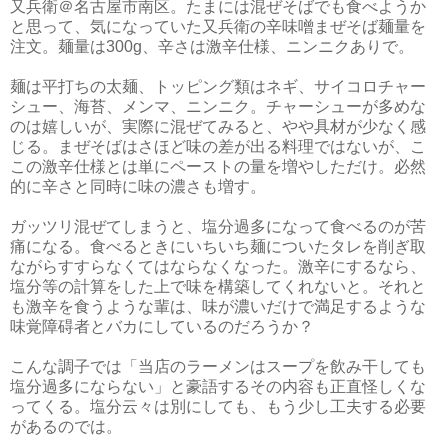
又兵衛＠名古屋市南区。たまには混ぜそばでも食べようか
と思って、気になっていた又兵衛の辛味噌まぜそば麺量を
注文。麺量は300g、辛さは激辛仕様、ニンニクありで。
麺は平打ちの太麺、トッピング類はネギ、サイコロチャー
シュー、海苔、メンマ、ニンニク。チャーシューが多めな
のは嬉しいが、実際に混ぜてみると、やや具材が少なく感
じる。まぜそばはさほど味の差が出る料理ではないが、こ
この激辛仕様とは単にペーストの量を増やしただけ。必然
的に辛さと同時に味の濃さも増す。
ガッツリ混ぜてしまうと、塩分過多になって食べるのが苦
痛になる。食べるときにいちいち麺についたタレを削ぎ取
ながらすすらなくてはならなくなった。激辛にするなら、
塩分等の計算をした上で味を構築してくれないと。それと
も激辛を食うような輩は、味が濃いだけで満足するような
味覚障碍者とバカにしているのだろうか？
こんな調子では「当店のラーメンはスープを飲み干しても
塩分過多にならない」と豪語するその内容も正直怪しくな
ってくる。塩分云々は別にしても、もう少し工夫する必要
があるのでは。