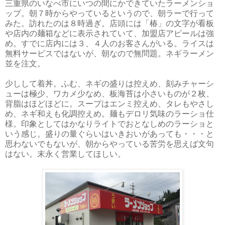
三重県のいなべ市にいつの間にかできていたラーメンショ
ップ。朝７時からやっているというので、朝ラーで行って
みた。訪れたのは８時過ぎ。店頭には「椿」の文字が看板
や店内の麺箱などに表示されていて、加盟店アピールは強
め。すでに店内には３、４人のお客さんがいる。ライスは
無料サービスではないが、朝なので無問題。ネギラーメン
並を注文。
少しして着丼。ふむ、ネギの盛りは控えめ、刻みチャーシ
ューは極少、ワカメ少なめ、板海苔は小さいものが２枚、
背脂はほどほどに。スープはエンミ控えめ、タレもやさし
め、ネギ和えも化調控えめ。麺もデロリ気味のラーショ仕
様。印象としてはかなりライトでおとなしめのラーショと
いう感じ。盛りの量ぐらいはいきおいがあっても・・・と
思わないでもないが、朝からやっている苦労を思えば文句
はない。末永く営業してほしい。