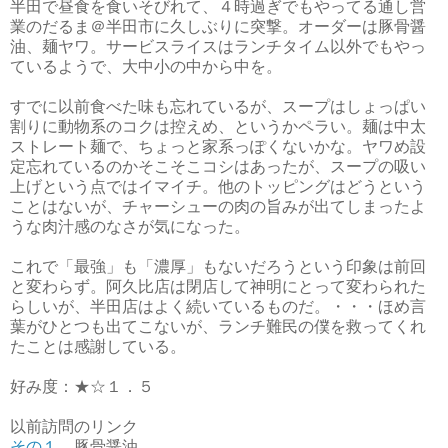
半田で昼食を食いそびれて、４時過ぎでもやってる通し営
業のだるま＠半田市に久しぶりに突撃。オーダーは豚骨醤
油、麺ヤワ。サービスライスはランチタイム以外でもやっ
ているようで、大中小の中から中を。
すでに以前食べた味も忘れているが、スープはしょっぱい
割りに動物系のコクは控えめ、というかペラい。麺は中太
ストレート麺で、ちょっと家系っぽくないかな。ヤワめ設
定忘れているのかそこそこコシはあったが、スープの吸い
上げという点ではイマイチ。他のトッピングはどうという
ことはないが、チャーシューの肉の旨みが出てしまったよ
うな肉汁感のなさが気になった。
これで「最強」も「濃厚」もないだろうという印象は前回
と変わらず。阿久比店は閉店して神明にとって変わられた
らしいが、半田店はよく続いているものだ。・・・ほめ言
葉がひとつも出てこないが、ランチ難民の僕を救ってくれ
たことは感謝している。
好み度：★☆１．５
以前訪問のリンク
その１
豚骨醤油