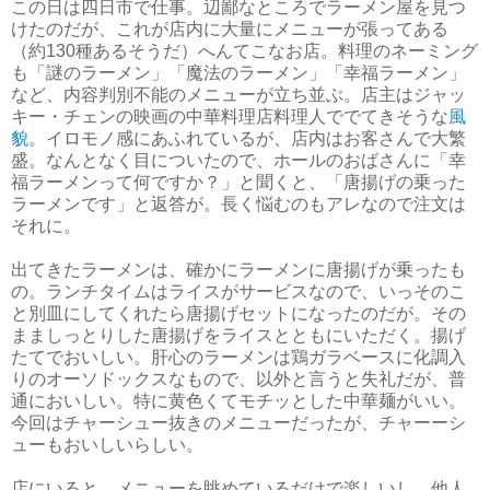
この日は四日市で仕事。辺鄙なところでラーメン屋を見つ
けたのだが、これが店内に大量にメニューが張ってある
（約130種あるそうだ）へんてこなお店。料理のネーミング
も「謎のラーメン」「魔法のラーメン」「幸福ラーメン」
など、内容判別不能のメニューが立ち並ぶ。店主はジャッ
キー・チェンの映画の中華料理店料理人ででてきそうな
風
貌
。イロモノ感にあふれているが、店内はお客さんで大繁
盛。なんとなく目についたので、ホールのおばさんに「幸
福ラーメンって何ですか？」と聞くと、「唐揚げの乗った
ラーメンです」と返答が。長く悩むのもアレなので注文は
それに。
出てきたラーメンは、確かにラーメンに唐揚げが乗ったも
の。ランチタイムはライスがサービスなので、いっそのこ
と別皿にしてくれたら唐揚げセットになったのだが。その
まましっとりした唐揚げをライスとともにいただく。揚げ
たてでおいしい。肝心のラーメンは鶏ガラベースに化調入
りのオーソドックスなもので、以外と言うと失礼だが、普
通においしい。特に黄色くてモチッとした中華麺がいい。
今回はチャーシュー抜きのメニューだったが、チャーーシ
ューもおいしいらしい。
店にいると、メニューを眺めているだけで楽しいし、他人