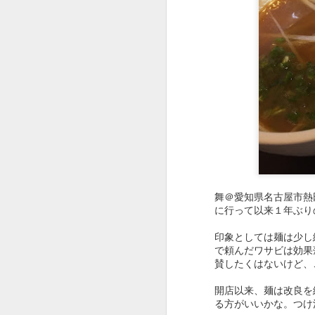
西区の住宅街にある日
のだろう。
当然、味の方もアップ
炒飯。味もお店の雰囲
が、足の向く機会は増
舞＠愛知県名古屋市熱
に行って以来１年ぶり
印象としては麺は少し
●カツ丼650円。
で頼んだワサビは効果
賛したくはないけど、
開店以来、麺は改良を
る方がいいかな。つ