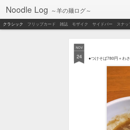
Noodle Log
～羊の麺ログ～
クラシック
フリップカード
雑誌
モザイク
サイドバー
スナッ
FEB
NOV
18
24
●ラーメン＋チャーハン
●つけそば780円＋わさ