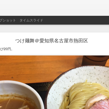
プショット
タイムスライド
名西飯店＠愛知県名古屋市西区
つけ麺舞＠愛知県名古屋市熱田区
600円。
び20円。