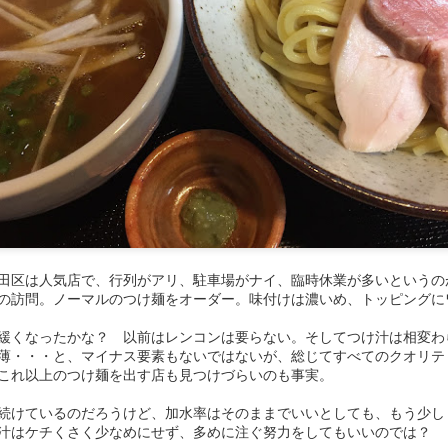
式中華。価格帯が昭和。ラーメンと炒飯のセットが600円？ 値付けに
デートとは無縁のようで、ラーメンは昔ながらのかん水香るニュルダル
気も自分にとっては好きな部類だが、提供が遅めなので利用するタイミ
えそう。
田区は人気店で、行列がアリ、駐車場がナイ、臨時休業が多いというの
の訪問。ノーマルのつけ麺をオーダー。味付けは濃いめ、トッピングに
緩くなったかな？ 以前はレンコンは要らない。そしてつけ汁は相変わ
薄・・・と、マイナス要素もないではないが、総じてすべてのクオリテ
これ以上のつけ麺を出す店も見つけづらいのも事実。
続けているのだろうけど、加水率はそのままでいいとしても、もう少し
け汁はケチくさく少なめにせず、多めに注ぐ努力をしてもいいのでは？