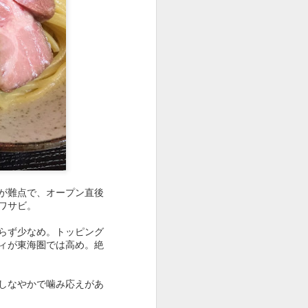
ビビるが値上げしてない
麺、やさしめの味つけの
ングを見ないといけない
が難点で、オープン直後
ワサビ。
らず少なめ。トッピング
ィが東海圏では高め。絶
しなやかで噛み応えがあ