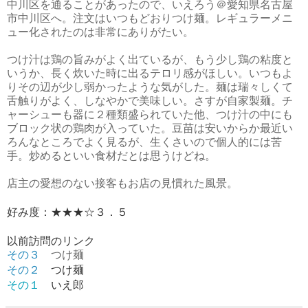
中川区を通ることがあったので、いえろう＠愛知県名古屋
市中川区へ。注文はいつもどおりつけ麺。レギュラーメニ
ュー化されたのは非常にありがたい。
つけ汁は鶏の旨みがよく出ているが、もう少し鶏の粘度と
いうか、長く炊いた時に出るテロリ感がほしい。いつもよ
りその辺が少し弱かったような気がした。麺は瑞々しくて
舌触りがよく、しなやかで美味しい。さすが自家製麺。チ
ャーシューも器に２種類盛られていた他、つけ汁の中にも
ブロック状の鶏肉が入っていた。豆苗は安いからか最近い
ろんなところでよく見るが、生くさいので個人的には苦
手。炒めるといい食材だとは思うけどね。
店主の愛想のない接客もお店の見慣れた風景。
好み度：★★★☆３．５
以前訪問のリンク
その３
つけ麺
つけ麺
その２
その１
いえ郎