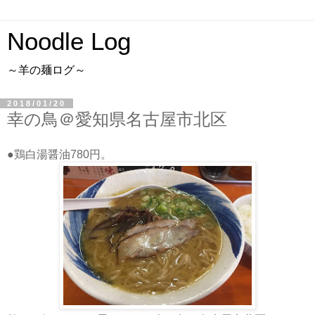
Noodle Log
～羊の麺ログ～
2018/01/20
幸の鳥＠愛知県名古屋市北区
●鶏白湯醤油780円。