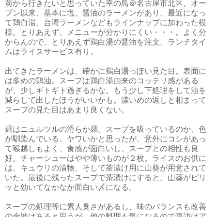
前から行きたいと思っていた幸の鳥＠名古屋市北区。オー
プン以来、基本に塩、醤油のラーメンがあり、最近になっ
て鶏白湯、台湾ラーメンなどもラインナップに加わった模
様。とりあえず、メニューが分かりにくい・・・。よく分
からんので、とりあえず鶏白湯の醤油を注文。ランチタイ
ムはライスサービス有り。
出てきたラーメンは、確かに鶏白湯っぽい見た目。表面に
は多めの鶏油。スープは鶏白湯由来のコッテリ感がある
が、少しギトギト過ぎるかな。もう少し下処理をして油を
減らして出したほうがいいかも。濃いめの返しと相まって
スープの見た目はあまり良くない。
麺はニュルツルの滑らか麺。スープを吸っているのか、色
が馴染んでいる。ヤワいかと思ったが、意外にコシがあっ
て喉越しもよく、食感が面白いし、スープとの相性も良
好。チャーシューはやや薄いものが２枚。ライスのお供に
は、キュウリの漬物、そして茶漬け用に山葵が用意されて
いた。最後に残ったスープで茶漬けにすると、山葵がピリ
ッと効いてなかなか面白い〆になる。
スープの処理等に素人臭さがあるし、味のバランスも改善
の余地はあると思うが、他の料理も気になるので再訪はア