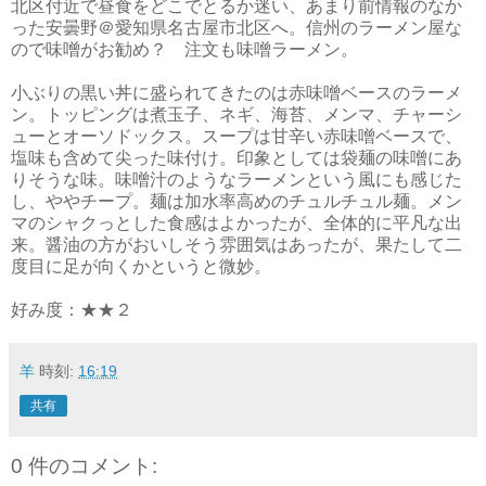
北区付近で昼食をどこでとるか迷い、あまり前情報のなか
った安曇野＠愛知県名古屋市北区へ。信州のラーメン屋な
ので味噌がお勧め？ 注文も味噌ラーメン。
小ぶりの黒い丼に盛られてきたのは赤味噌ベースのラーメ
ン。トッピングは煮玉子、ネギ、海苔、メンマ、チャーシ
ューとオーソドックス。スープは甘辛い赤味噌ベースで、
塩味も含めて尖った味付け。印象としては袋麺の味噌にあ
りそうな味。味噌汁のようなラーメンという風にも感じた
し、ややチープ。麺は加水率高めのチュルチュル麺。メン
マのシャクっとした食感はよかったが、全体的に平凡な出
来。醤油の方がおいしそう雰囲気はあったが、果たして二
度目に足が向くかというと微妙。
好み度：★★２
羊
時刻:
16:19
共有
0 件のコメント: