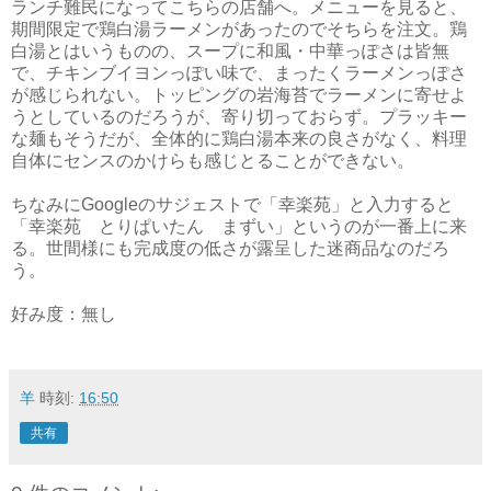
ランチ難民になってこちらの店舗へ。メニューを見ると、
期間限定で鶏白湯ラーメンがあったのでそちらを注文。鶏
白湯とはいうものの、スープに和風・中華っぽさは皆無
で、チキンブイヨンっぽい味で、まったくラーメンっぽさ
が感じられない。トッピングの岩海苔でラーメンに寄せよ
うとしているのだろうが、寄り切っておらず。プラッキー
な麺もそうだが、全体的に鶏白湯本来の良さがなく、料理
自体にセンスのかけらも感じとることができない。
ちなみにGoogleのサジェストで「幸楽苑」と入力すると
「幸楽苑 とりぱいたん まずい」というのが一番上に来
る。世間様にも完成度の低さが露呈した迷商品なのだろ
う。
好み度：無し
羊
時刻:
16:50
共有