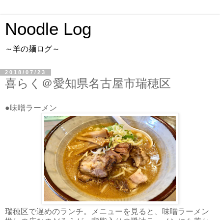
Noodle Log
～羊の麺ログ～
2018/07/23
喜らく＠愛知県名古屋市瑞穂区
●味噌ラーメン
瑞穂区で遅めのランチ。メニューを見ると、味噌ラーメン