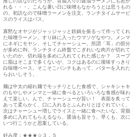
推しの店なのだろうが、背脂入りの醤油ラーメンにも惹か
れる・・・。こんな暑い日に味噌もなかろうとは思うもの
の、初訪なので味噌ラーメンを注文。ランチタイムサービ
スのライスはパス。
寡黙なオヤジがジャッジャッと鉄鍋を振るって作ってくれ
た味噌ラーメン。すり鉢に入ったウマソゲなやつ。メンマ
にネギにモヤシ、そしてチャーシュー。所謂「耳」の部分
が多めにIN。ランチタイム終盤でこぎれいな肉片が切れて
いたのか、切れ端を多めに入れてくれた感じか？ スープ
に脂はそこまで多くないが、コクはあるのに後味すっきり
白味噌ベース。そこそこパンチもあって、バターを入れた
らおいしそう。
麺は中太の縮れ麺でモッチリとした食感で、シャキシャキ
のもやしやメンマと一緒に食べるといろいろな食感が味わ
えて楽しい。んで、チャーシューが旨い！ 表面を炙って
あって柔らかく、口に入れるとふんわりとほぐれていく。
次はチャーシュー増しでライスと一緒に食べたいな。背脂
多めに入れてもらえるなら、醤油も旨そう。早くも、次に
いつ行こうかと思案している。
好み度：★★★☆３．５