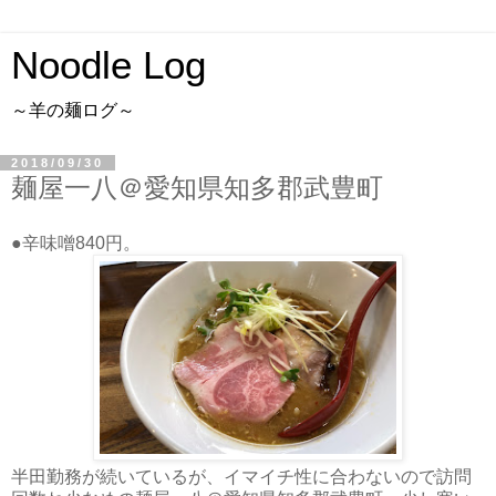
Noodle Log
～羊の麺ログ～
2018/09/30
麺屋一八＠愛知県知多郡武豊町
●辛味噌840円。
半田勤務が続いているが、イマイチ性に合わないので訪問