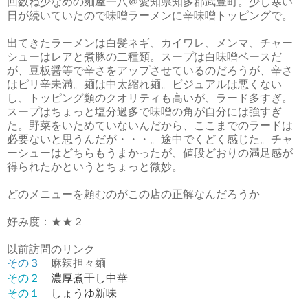
回数ね少なめの麺屋一八＠愛知県知多郡武豊町。少し寒い
日が続いていたので味噌ラーメンに辛味噌トッピングで。
出てきたラーメンは白髪ネギ、カイワレ、メンマ、チャー
シューはレアと煮豚の二種類。スープは白味噌ベースだ
が、豆板醤等で辛さをアップさせているのだろうが、辛さ
はピリ辛未満。麺は中太縮れ麺。ビジュアルは悪くない
し、トッピング類のクオリティも高いが、ラード多すぎ。
スープはちょっと塩分過多で味噌の角が自分には強すぎ
た。野菜をいためていないんだから、ここまでのラードは
必要ないと思うんだが・・・。途中でくどく感じた。チャ
ーシューはどちらもうまかったが、値段どおりの満足感が
得られたかというとちょっと微妙。
どのメニューを頼むのがこの店の正解なんだろうか
好み度：★★２
以前訪問のリンク
その３
麻辣担々麺
その２
濃厚煮干し中華
その１
しょうゆ新味