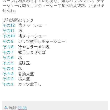
スープは相変わらずキレがあり、麺もパツンパツン。チャ
ーシューは肉々しくジューシーで食べ応え抜群。たまりま
せんわ。
以前訪問のリンク
その12
塩チャーシュー
その11
塩
その10
塩チャーシュー
その９
ガッツ煮干しチャーシュー
その８
冷やしラーメン塩
その７
煮干しまぜそば
その６
塩
その５
塩味玉
その４
塩
その３
醤油大盛
その２
塩大盛
その１
ガッツ煮干し
羊
時刻:
22:08