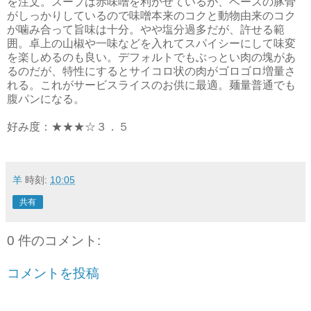
を注文。スープは赤味噌を利かせているが、ベースの豚骨
がしっかりしているので味噌本来のコクと動物由来のコク
が噛み合って旨味は十分。やや塩分過多だが、許せる範
囲。卓上の山椒や一味などを入れてスパイシーにして味変
を楽しめるのも良い。デフォルトでもぶっとい肉の塊があ
るのだが、特性にするとサイコロ状の肉がゴロゴロ増量さ
れる。これがサービスライスのお供に最適。麺量普通でも
腹パンになる。
好み度：★★★☆３．５
羊
時刻:
10:05
共有
0 件のコメント:
コメントを投稿