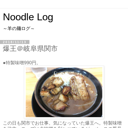
Noodle Log
～羊の麺ログ～
2018/11/13
爆王＠岐阜県関市
●特製味噌990円。
この日も関市でお仕事。気になっていた爆王へ。特製味噌