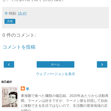
羊
時刻:
15:47
共有
0 件のコメント:
コメントを投稿
‹
›
ホーム
ウェブ バージョンを表示
自己紹介
羊
東海圏で食べた麺類の備忘録。2020年あたりから活動再
開。ラーメンは好きですが、ラーメン屋を目指して自由
に移動できる生活ではないので、生活圏の尾張地域の店
が中心。