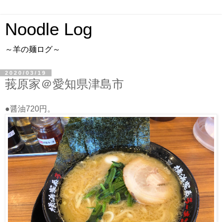
Noodle Log
～羊の麺ログ～
2020/03/19
莪原家＠愛知県津島市
●醤油720円。