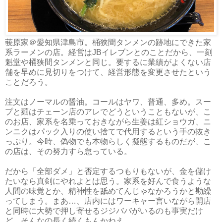
莪原家＠愛知県津島市。桶狭間タンメンの跡地にできた家
系ラーメンの店。経営はJBイレブンとのことだから、一刻
魁堂や桶狭間タンメンと同じ。要するに業績がよくない店
舗を早めに見切りをつけて、経営形態を変更させたという
ことだろう。
注文はノーマルの醤油。コールはヤワ、普通、多め。スー
プと麺はチェーン店のアレでどうということもないが、こ
のお店、家系を名乗っておきながら生姜は紅ショウガ、ニ
ンニクはパック入りの使い捨てで代用するという手の抜き
っぷり。今時、偽物でも本物らしく擬態するものだが、こ
の店は、その努力すら怠っている。
だから「全部ダメ」と否定するつもりもないが、金を儲け
たいなら真剣にやれよとは思う。家系を好んで食うような
人間の味覚とか、精神性を舐めてんじゃなかろうかと勘繰
ってしまう。まあ…、店内にはワーキャー言いながら開店
と同時に大勢で押し寄せるジジババがいるのも事実だけ
ど、そんなの長く続くもんかねえ。