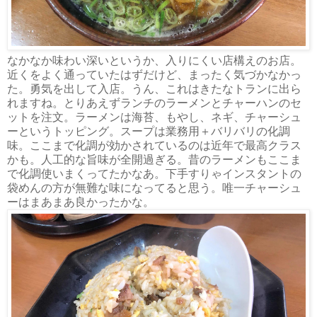
なかなか味わい深いというか、入りにくい店構えのお店。
近くをよく通っていたはずだけど、まったく気づかなかっ
た。勇気を出して入店。うん、これはきたなトランに出ら
れますね。とりあえずランチのラーメンとチャーハンのセ
ットを注文。ラーメンは海苔、もやし、ネギ、チャーシュ
ーというトッピング。スープは業務用＋バリバリの化調
味。ここまで化調が効かされているのは近年で最高クラス
かも。人工的な旨味が全開過ぎる。昔のラーメンもここま
で化調使いまくってたかなあ。下手すりゃインスタントの
袋めんの方が無難な味になってると思う。唯一チャーシュ
ーはまあまあ良かったかな。