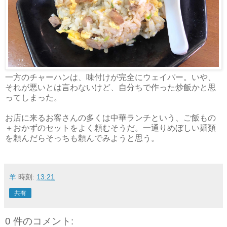
一方のチャーハンは、味付けが完全にウェイパー。いや、
それが悪いとは言わないけど、自分ちで作った炒飯かと思
ってしまった。
お店に来るお客さんの多くは中華ランチという、ご飯もの
＋おかずのセットをよく頼むそうだ。一通りめぼしい麺類
を頼んだらそっちも頼んでみようと思う。
羊
時刻:
13:21
共有
0 件のコメント: