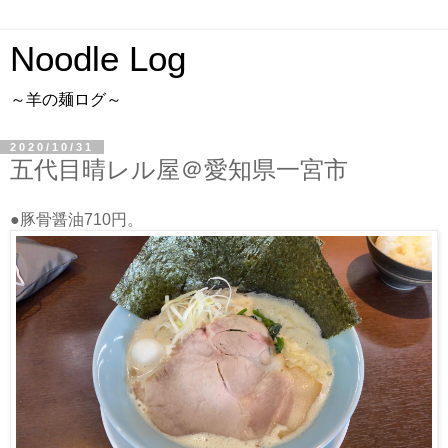
Noodle Log
～羊の麺ログ～
2020/10/31
五代目晴レル屋＠愛知県一宮市
●豚骨醤油710円。